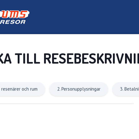
KA TILL RESEBESKRIVN
l resenärer och rum
2. Personupplysningar
3. Betaln