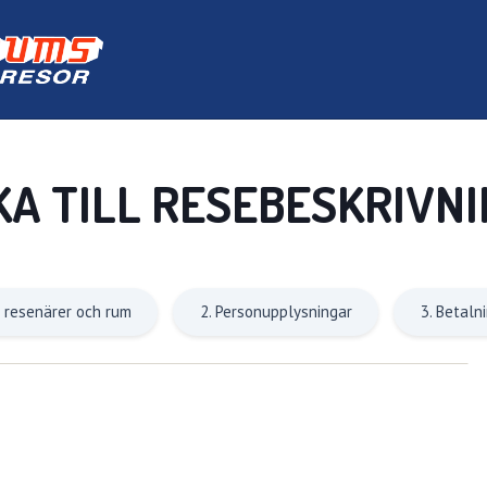
KA TILL RESEBESKRIVN
l resenärer och rum
2. Personupplysningar
3. Betaln