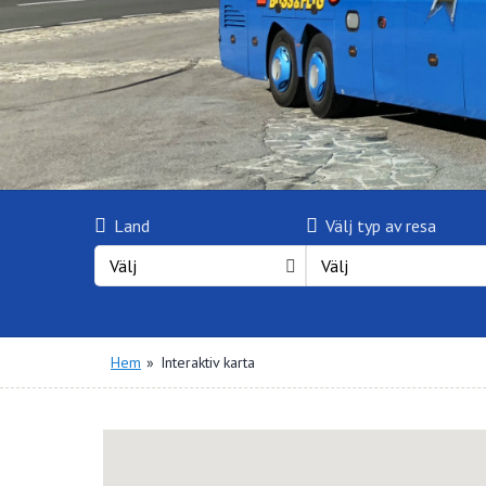
Land
Välj typ av resa
Välj
Välj
Hem
»
Interaktiv karta