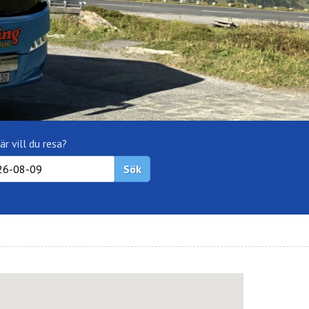
är vill du resa?
Sök