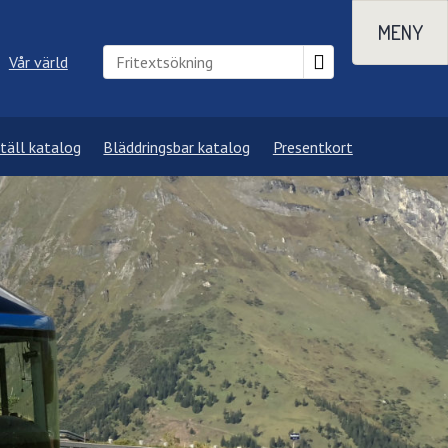
MENY
Vår värld
täll katalog
Bläddringsbar katalog
Presentkort