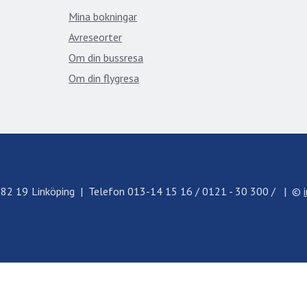
Mina bokningar
Avreseorter
Om din bussresa
Om din flygresa
582 19
Linköping
Telefon
013-14 15 16 / 0121 - 30 300 /
©