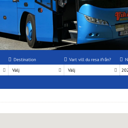
Destination
Vart vill du resa ifrån?
N
Välj
Välj