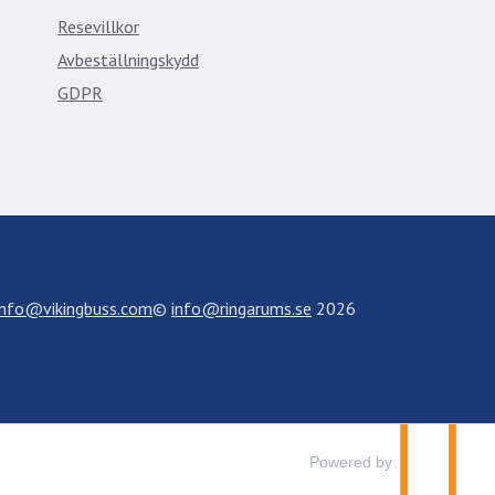
Resevillkor
Avbeställningskydd
GDPR
info@vikingbuss.com
©
info@ringarums.se
2026
Powered by