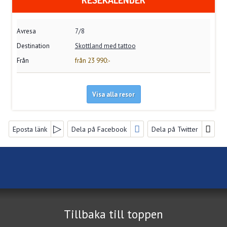
7/8
Skottland med tattoo
från 23 990:-
Visa alla resor
FACEBOOK
Eposta länk
Dela på Facebook
Dela på Twitter
FÖLJ OSS PÅ
NYHETSBREV
Nya Resebyrå Vikingbuss AB
Nygatan 32
Jag samtycker till dataskyddspolicyn.
582 19
Linköping
Läs vår dataskyddspolicy här »
*
Tillbaka till toppen
Telefon
013-14 15 16 / 0121 - 30 300 /