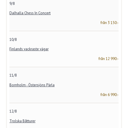
9/8
Dalhalla Chess In Concert
från 3 150:-
10/8
Finlands vackraste vägar
från 12 990:-
11/8
Bornholm - Östersjöns Pärla
från 6 990:-
12/8
Trolska Båtturer