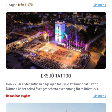
1 dagar
från
1 170:-
Läs mer
EKSJÖ TATTOO
Den 23 juli är det äntligen dags igen för Eksjö International Tattoo!
Därmed är det också Sveriges största evenemang för militärmusik.
Resan har avgått.
Läs mer