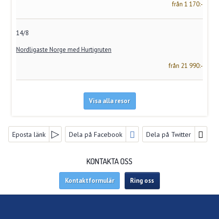
från 1 170:-
14/8
Nordligaste Norge med Hurtigruten
från 21 990:-
Visa alla resor
FACEBOOK
Eposta länk
Dela på Facebook
Dela på Twitter
FÖLJ OSS PÅ
KONTAKTA OSS
Kontaktformulär
Ring oss
NYHETSBREV
Nya Resebyrå Vikingbuss AB