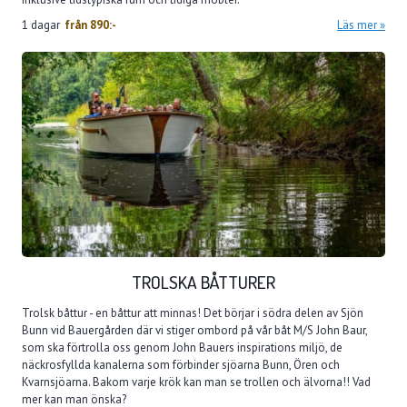
1 dagar
från
890:-
Läs mer
TROLSKA BÅTTURER
Trolsk båttur - en båttur att minnas! Det börjar i södra delen av Sjön
Bunn vid Bauergården där vi stiger ombord på vår båt M/S John Baur,
som ska förtrolla oss genom John Bauers inspirations miljö, de
näckrosfyllda kanalerna som förbinder sjöarna Bunn, Ören och
Kvarnsjöarna. Bakom varje krök kan man se trollen och älvorna!! Vad
mer kan man önska?