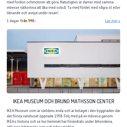
med fordon ochmotorer att göra. Naturligtvis är damer med samma
intresse välkomna att åka med också. Ta med fördel med några öl eller
liknande och avnjut under resan!
1 dagar
från
990:-
Läs mer
IKEA MUSEUM OCH BRUNO MATHSSON CENTER
IKEA Museum som är världens enda och är beläget i den byggnaden där
det första varuhuset öppnade 1958. Följ med på en tidsresa genom
IKEA:s historia och se hur hemmet har förändrats under årtiondena,
inklusive tidstypiska rum och tidiga möbler.