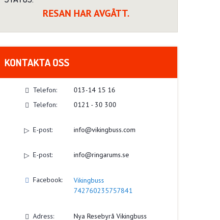
RESAN HAR AVGÅTT.
KONTAKTA OSS
Telefon:
013-14 15 16
Telefon:
0121 - 30 300
E-post:
info@vikingbuss.com
E-post:
info@ringarums.se
Facebook:
Vikingbuss
742760235757841
Adress:
Nya Resebyrå Vikingbuss