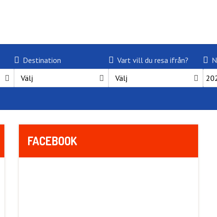
Destination
Vart vill du resa ifrån?
N
Välj
Välj
FACEBOOK