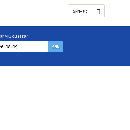
Skriv ut
är vill du resa?
Sök