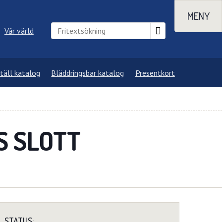
MENY
Vår värld
täll katalog
Bläddringsbar katalog
Presentkort
S SLOTT
STATUS: