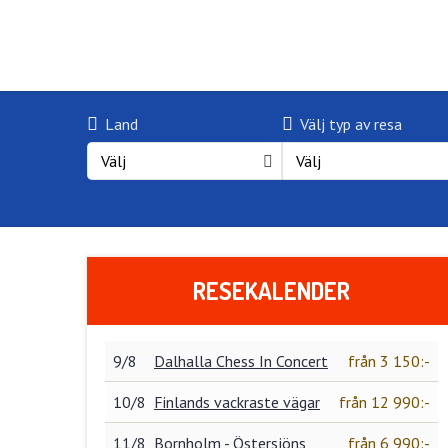
Land
Välj typ av resa
Välj
Välj
RESEKALENDER
9/8
Dalhalla Chess In Concert
från 3 150:-
10/8
Finlands vackraste vägar
från 12 990:-
11/8
Bornholm - Östersjöns
från 6 990:-