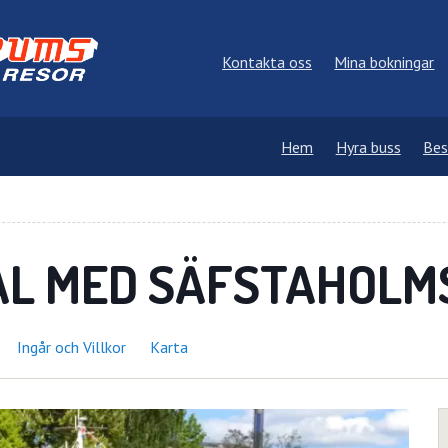
Kontakta oss
Mina bokningar
Hem
Hyra buss
Bes
L MED SÄFSTAHOLM
Ingår och Villkor
Karta