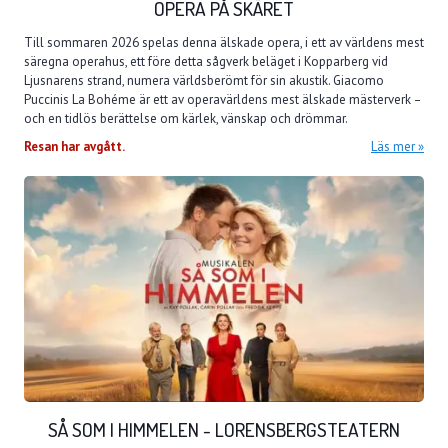
OPERA PÅ SKÄRET
Till sommaren 2026 spelas denna älskade opera, i ett av världens mest
säregna operahus, ett före detta sågverk beläget i Kopparberg vid
Ljusnarens strand, numera världsberömt för sin akustik. Giacomo
Puccinis La Bohéme är ett av operavärldens mest älskade mästerverk –
och en tidlös berättelse om kärlek, vänskap och drömmar.
Resan har avgått.
Läs mer
SÅ SOM I HIMMELEN - LORENSBERGSTEATERN