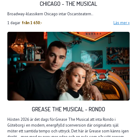
CHICAGO - THE MUSICAL
Broadway-klassikern Chicago intar Oscarsteatern..
1 dagar
från
1 650:-
Läs mer
GREASE THE MUSICAL - RONDO
Hösten 2026 är det dags för Grease The Musical att inta Rondo i
Göteborg i en modern, energifylld scenversion där originalets själ
möter ett samtida tempo och uttryck. Det här är Grease som känns igen
direkt – men med ny nerv, mer edge och en puls som går rakt genom