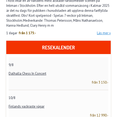
I höst intar en av världens mest älskade farskomedier scenen på
Intiman i Stockholm. Efter en helt utsåld sommarsäsong i Kalmar 2025
är det nu dags för publiken i huvudstaden att uppleva denna fartfyllda
skrattfest. Obs! Kort spelperiod - Spelas 7 veckor på Intiman,
Stockholm.Medverkande: Thomas Petersson, Måns Nathanaelson,
Hanna Hedlund, Clary Henry m m
1 dagar
från
1 175:-
Läs mer
RESEKALENDER
9/8
Dalhalla Chess In Concert
från 3 150:-
10/8
Finlands vackraste vägar
från 12 990:-