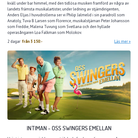
kväll under bar himmel, med den tidlösa musiken framförd av några av
landets främsta musikalartister, under ledning av stjärndirigenten,
Anders Eljas.I huvudrollerna ser vi Philip Jalmelid i sin paradroll som
Anatoly, Tuva B Larsen som Florence, musikalstjärnan Peter Johansson
som Freddie, Malena Tuvung som Svetlana och den hyllade
operasångaren Loa Falkman som Molokov.
2 dagar
från
3 150:-
Läs mer
INTIMAN - OSS SWINGERS EMELLAN