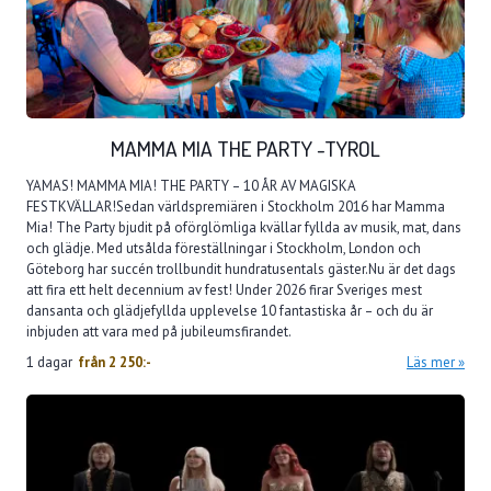
MAMMA MIA THE PARTY -TYROL
YAMAS! MAMMA MIA! THE PARTY – 10 ÅR AV MAGISKA
FESTKVÄLLAR!Sedan världspremiären i Stockholm 2016 har Mamma
Mia! The Party bjudit på oförglömliga kvällar fyllda av musik, mat, dans
och glädje. Med utsålda föreställningar i Stockholm, London och
Göteborg har succén trollbundit hundratusentals gäster.Nu är det dags
att fira ett helt decennium av fest! Under 2026 firar Sveriges mest
dansanta och glädjefyllda upplevelse 10 fantastiska år – och du är
inbjuden att vara med på jubileumsfirandet.
1 dagar
från
2 250:-
Läs mer