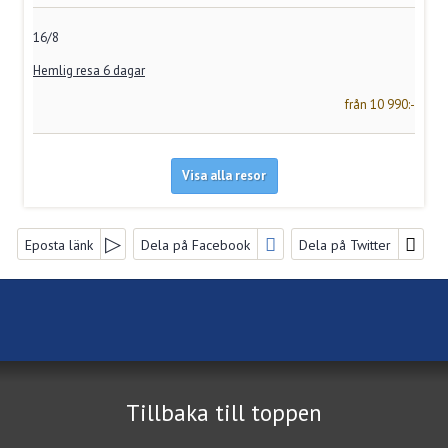
16/8
Hemlig resa 6 dagar
från 10 990:-
Visa alla resor
FACEBOOK
Eposta länk
Dela på Facebook
Dela på Twitter
FÖLJ OSS PÅ
NYHETSBREV
Nya Resebyrå Vikingbuss AB
Nygatan 32
Jag samtycker till dataskyddspolicyn.
582 19
Linköping
Läs vår dataskyddspolicy här »
*
Tillbaka till toppen
Telefon
013-14 15 16 / 0121 - 30 300 /