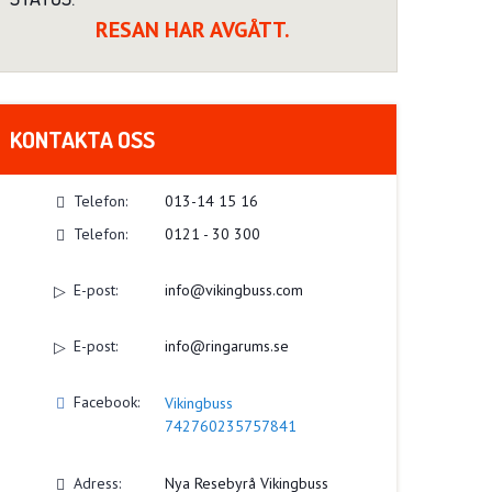
RESAN HAR AVGÅTT.
KONTAKTA OSS
Telefon:
013-14 15 16
Telefon:
0121 - 30 300
E-post:
info@vikingbuss.com
E-post:
info@ringarums.se
Facebook:
Vikingbuss
742760235757841
Adress:
Nya Resebyrå Vikingbuss