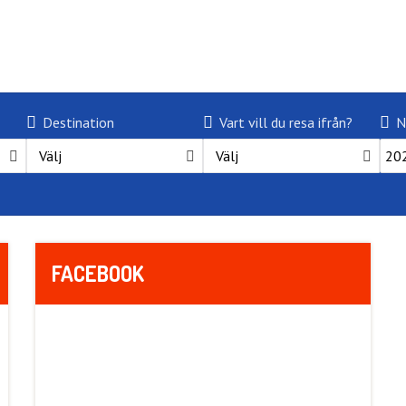
Destination
Vart vill du resa ifrån?
N
Välj
Välj
FACEBOOK