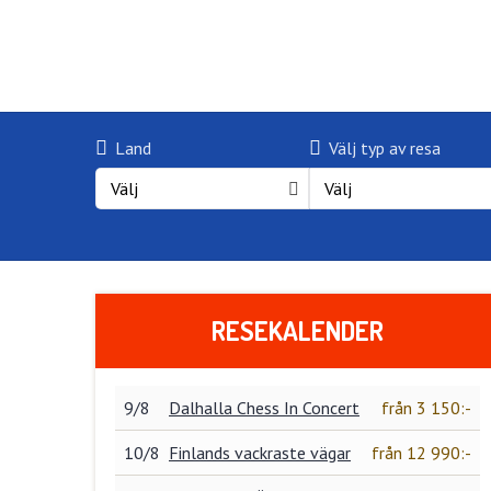
Land
Välj typ av resa
Välj
Välj
RESEKALENDER
9/8
Dalhalla Chess In Concert
från 3 150:-
10/8
Finlands vackraste vägar
från 12 990:-