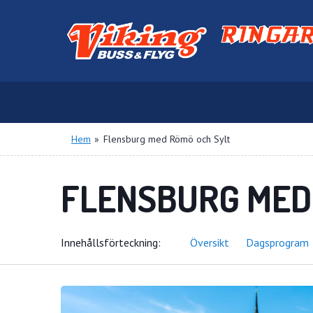
Hem
»
Flensburg med Römö och Sylt
FLENSBURG MED
Innehålls
förteckning
Översikt
Dagsprogram