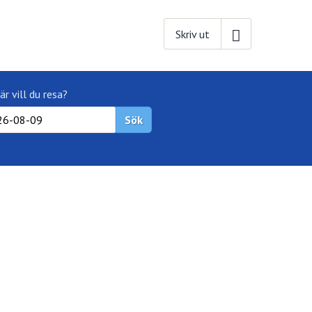
Skriv ut
är vill du resa?
Sök