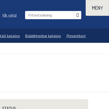
MENY
Vår värld
täll katalog
Bläddringsbar katalog
Presentkort
STATUS: