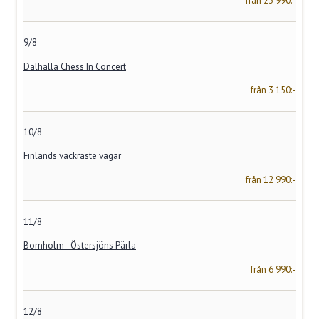
från 23 990:-
9/8
Dalhalla Chess In Concert
från 3 150:-
10/8
Finlands vackraste vägar
från 12 990:-
11/8
Bornholm - Östersjöns Pärla
från 6 990:-
12/8