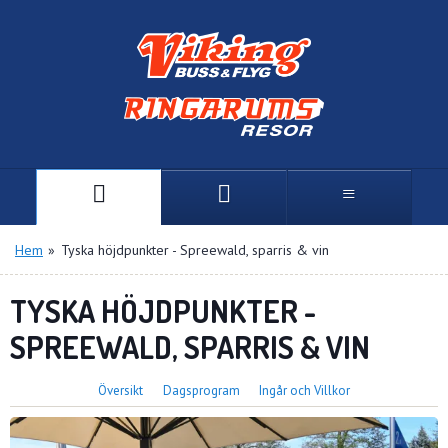
Hem
»
Tyska höjdpunkter - Spreewald, sparris & vin
TYSKA HÖJDPUNKTER -
SPREEWALD, SPARRIS & VIN
Översikt
Dagsprogram
Ingår och Villkor