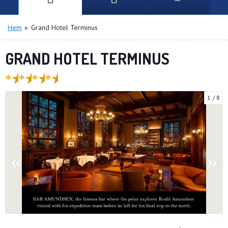
Hem
»
Grand Hotel Terminus
GRAND HOTEL TERMINUS
★
★
★
★
1
8