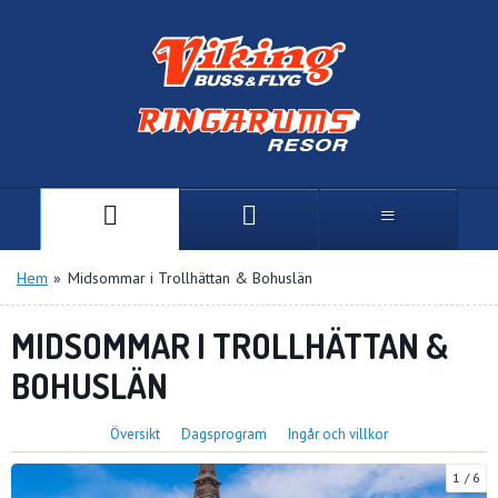
Hem
»
Midsommar i Trollhättan & Bohuslän
MIDSOMMAR I TROLLHÄTTAN &
BOHUSLÄN
Översikt
Dagsprogram
Ingår och villkor
1
6