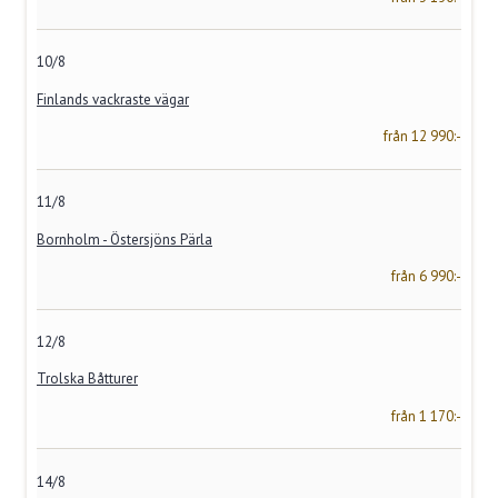
10/8
Finlands vackraste vägar
från 12 990:-
11/8
Bornholm - Östersjöns Pärla
från 6 990:-
12/8
Trolska Båtturer
från 1 170:-
14/8