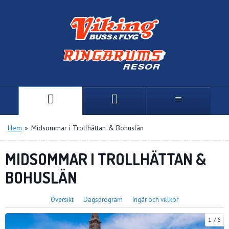
Hem
»
Midsommar i Trollhättan & Bohuslän
MIDSOMMAR I TROLLHÄTTAN &
BOHUSLÄN
Översikt
Dagsprogram
Ingår och villkor
1
6