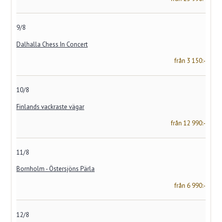
9/8
Dalhalla Chess In Concert
från 3 150:-
10/8
Finlands vackraste vägar
från 12 990:-
11/8
Bornholm - Östersjöns Pärla
från 6 990:-
12/8