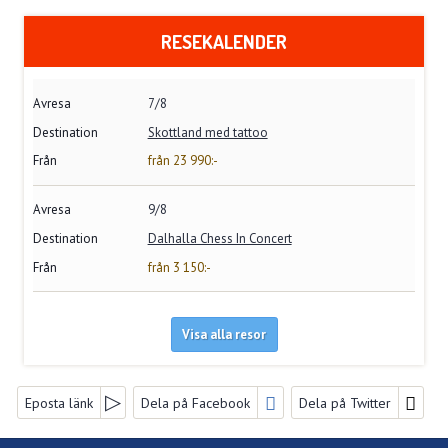
RESEKALENDER
7/8
Skottland med tattoo
från 23 990:-
9/8
Dalhalla Chess In Concert
från 3 150:-
Visa alla resor
FACEBOOK
Eposta länk
Dela på Facebook
Dela på Twitter
FÖLJ OSS PÅ
NYHETSBREV