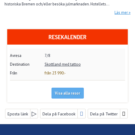
historiska Bremen och/eller besöka julmarknaden. Hotellets...
Läs mer
RESEKALENDER
7/8
Skottland med tattoo
från 23 990:-
Visa alla resor
FACEBOOK
Eposta länk
Dela på Facebook
Dela på Twitter
FÖLJ OSS PÅ
NYHETSBREV