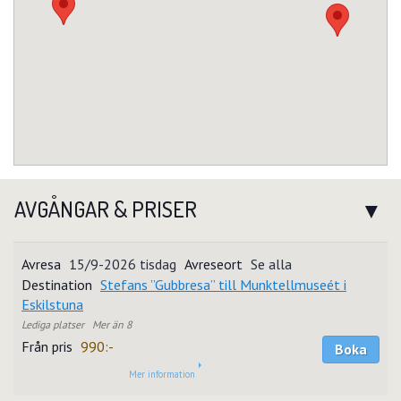
AVGÅNGAR & PRISER
15/9-2026 tisdag
Se alla
Stefans ”Gubbresa” till Munktellmuseét i
Eskilstuna
Mer än 8
990:-
Boka
Mer information