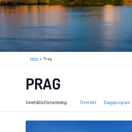
Hem
»
Prag
PRAG
Innehålls
förteckning
Översikt
Dagsprogram