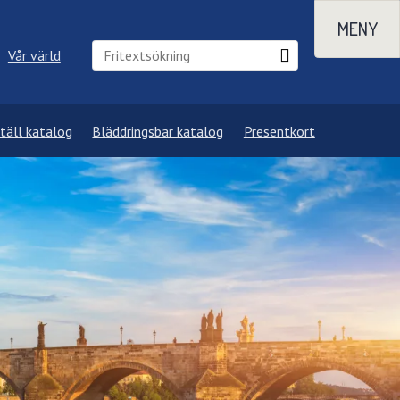
MENY
Vår värld
täll katalog
Bläddringsbar katalog
Presentkort