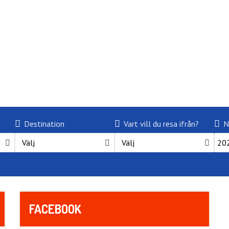
Destination
Vart vill du resa ifrån?
N
Välj
Välj
FACEBOOK