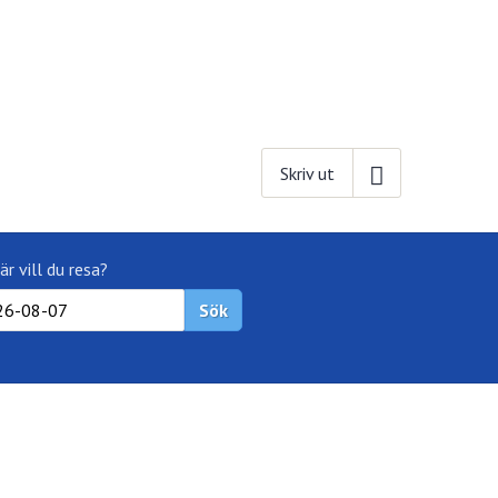
Skriv ut
är vill du resa?
Sök