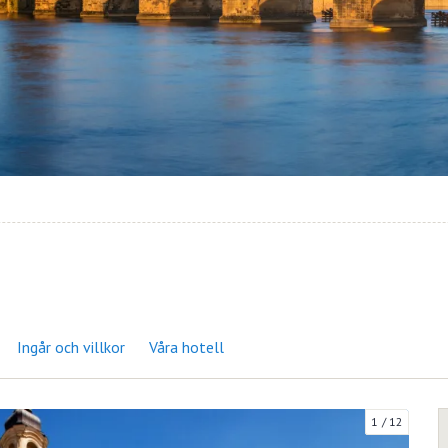
Ingår och villkor
Våra hotell
1
12