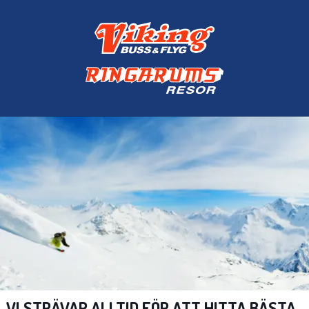
VI STRÄVAR ALLTID FÖR ATT HITTA BÄSTA