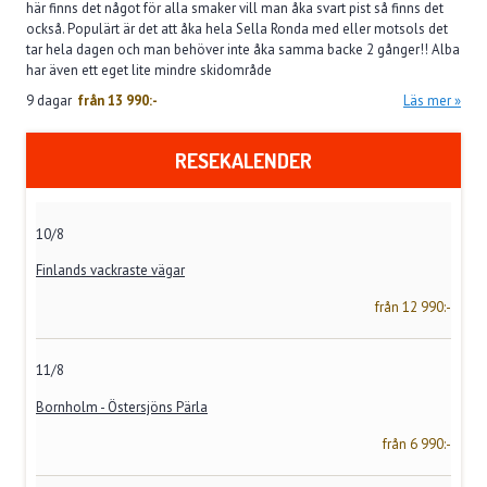
här finns det något för alla smaker vill man åka svart pist så finns det
också. Populärt är det att åka hela Sella Ronda med eller motsols det
tar hela dagen och man behöver inte åka samma backe 2 gånger!! Alba
har även ett eget lite mindre skidområde
9 dagar
från
13 990:-
Läs mer
RESEKALENDER
10/8
Finlands vackraste vägar
från 12 990:-
11/8
Bornholm - Östersjöns Pärla
från 6 990:-