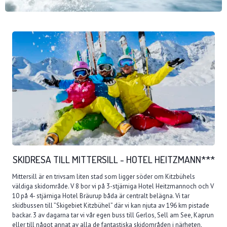
SKIDRESA TILL MITTERSILL - HOTEL HEITZMANN***
Mittersill är en trivsam liten stad som ligger söder om Kitzbühels
väldiga skidområde. V 8 bor vi på 3-stjärniga Hotel Heitzmannoch och V
10 på 4- stjärniga Hotel Bräurup båda är centralt belägna. Vi tar
skidbussen till ”Skigebiet Kitzbühel” där vi kan njuta av 196 km pistade
backar. 3 av dagarna tar vi vår egen buss till Gerlos, Sell am See, Kaprun
eller till något annat av alla de fantastiska skidområden i närheten.