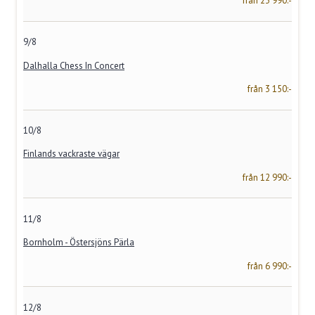
från 23 990:-
9/8
Dalhalla Chess In Concert
från 3 150:-
10/8
Finlands vackraste vägar
från 12 990:-
11/8
Bornholm - Östersjöns Pärla
från 6 990:-
12/8