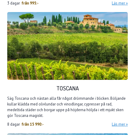
3 dagar
från
995:-
Läs mer
TOSCANA
Säg Toscana och nästan alla får något drömmande i blicken. Böljande
kullar klädda med olivlundar och vinodlingar, cypresser på rad,
medeltida städer och borgar uppe på höjderna höljda i ett mjukt sken
gör Toscana magiskt.
8 dagar
från
15 990:-
Läs mer