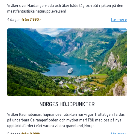
Vi åker över Hardangervidda och åker både tåg och båt i jakten på den
mest fantastiska naturupplevelsen!
4 dagar
från
7 990:-
Läs mer
NORGES HÖJDPUNKTER
Vi åker Raumabanan, häpnar över utsikten när vi gör Trollstigen, färdas
på underbara Geirangerfjorden och mycket mer! Följ med oss på nya
upptäcktsfärder i vårt vackra västra grannland, Norge.