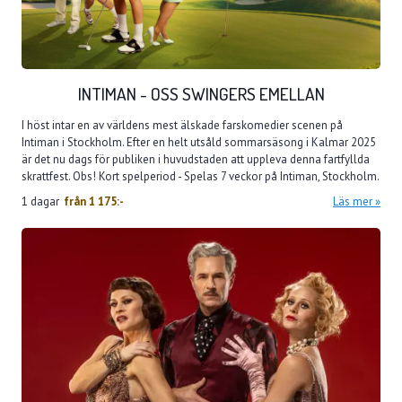
INTIMAN - OSS SWINGERS EMELLAN
I höst intar en av världens mest älskade farskomedier scenen på
Intiman i Stockholm. Efter en helt utsåld sommarsäsong i Kalmar 2025
är det nu dags för publiken i huvudstaden att uppleva denna fartfyllda
skrattfest. Obs! Kort spelperiod - Spelas 7 veckor på Intiman, Stockholm.
1 dagar
från
1 175:-
Läs mer