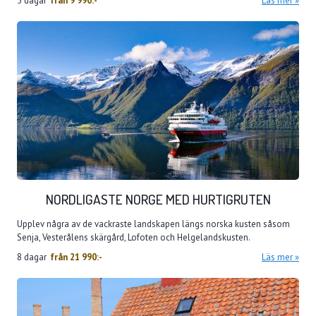
5 dagar
från
9 990:-
Läs mer
NORDLIGASTE NORGE MED HURTIGRUTEN
Upplev några av de vackraste landskapen längs norska kusten såsom
Senja, Vesterålens skärgård, Lofoten och Helgelandskusten.
8 dagar
från
21 990:-
Läs mer