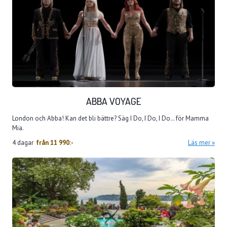
ABBA VOYAGE
London och Abba! Kan det bli bättre? Säg I Do, I Do, I Do… för Mamma
Mia.
4 dagar
från
11 990:-
Läs mer