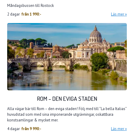
Måndagsbussen till Rostock
2 dagar
från
1 990:-
Läs mer
ROM – DEN EVIGA STADEN
Alla vägar bär till Rom – den eviga staden! Följ med till ”La bella Italias”
huvudstad som med sina imponerande utgrävningar, oskattbara
konstsamlingar & mycket mer.
4 dagar
från
9 990:-
Läs mer