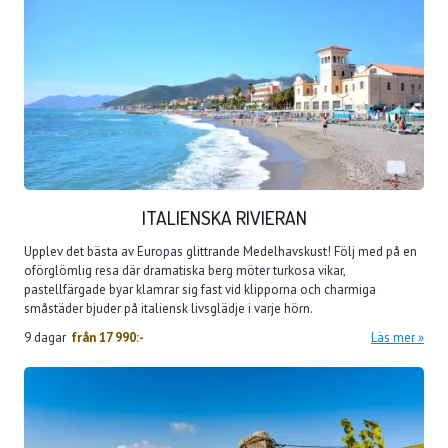
ITALIENSKA RIVIERAN
Upplev det bästa av Europas glittrande Medelhavskust! Följ med på en
oförglömlig resa där dramatiska berg möter turkosa vikar,
pastellfärgade byar klamrar sig fast vid klipporna och charmiga
småstäder bjuder på italiensk livsglädje i varje hörn.
9 dagar
från
17 990:-
Läs mer